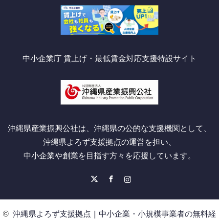
中小企業庁 賃上げ・最低賃金対応支援特設サイト
沖縄県産業振興公社は、沖縄県の公的な支援機関として、
沖縄県よろず支援拠点の運営を担い、
中小企業や創業を目指す方々を応援しています。
X
Facebook
Instagram
©
沖縄県よろず支援拠点｜中小企業・小規模事業者の無料経