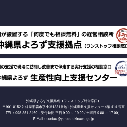
沖縄県よろず支援拠点（ワンストップ総合窓口）
〒901-0152 沖縄県那覇市字小禄1831番地1 沖縄産業支援センター 4階 414 号室
TEL：098-851-8460（受付時間 平日 9:00 ～ 19:00 / 土曜日 9:00 ～ 17:00）
E-Mail：contact@yorozu-okinawa.go.jp