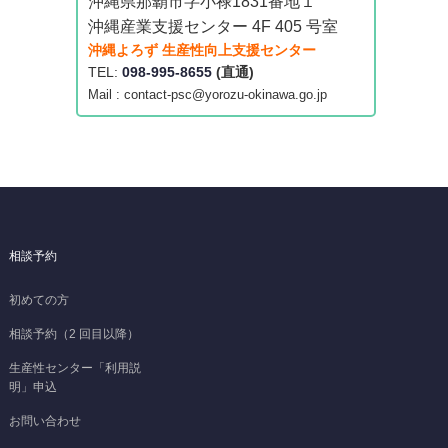
沖縄県那覇市字小禄1831番地１
沖縄産業支援センター 4F 405 号室
沖縄よろず 生産性向上支援センター
TEL:
098-995-8655
(直通)
Mail : contact-psc@yorozu-okinawa.go.jp
相談予約
初めての方
相談予約（2 回目以降）
生産性センター「利用説
明」申込
お問い合わせ