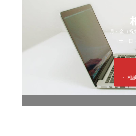
月～金（祝祭
土・日・祝
～ 相