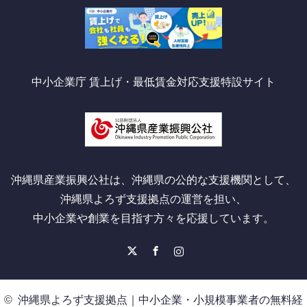
中小企業庁 賃上げ・最低賃金対応支援特設サイト
沖縄県産業振興公社は、沖縄県の公的な支援機関として、
沖縄県よろず支援拠点の運営を担い、
中小企業や創業を目指す方々を応援しています。
X
Facebook
Instagram
©
沖縄県よろず支援拠点｜中小企業・小規模事業者の無料経