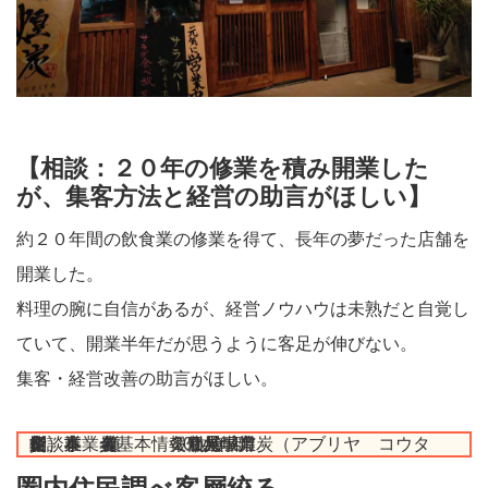
【相談：２０年の修業を積み開業した
が、集客方法と経営の助言がほしい】
約２０年間の飲食業の修業を得て、長年の夢だった店舗を
開業した。
料理の腕に自信があるが、経営ノウハウは未熟だと自覚し
ていて、開業半年だが思うように客足が伸びない。
集客・経営改善の助言がほしい。
企 業 名 炙り屋 煌炭（アブリヤ コウタン）
業 種 飲食店
所 在 豊見城市
資 本 金 個人事業
創 業 2014年4月
従 業 員 6人
相談事業者基本情報