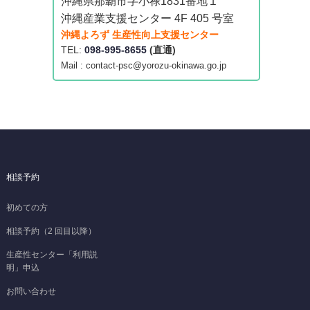
沖縄県那覇市字小禄1831番地１
沖縄産業支援センター 4F 405 号室
沖縄よろず 生産性向上支援センター
TEL:
098-995-8655
(直通)
Mail : contact-psc@yorozu-okinawa.go.jp
相談予約
初めての方
相談予約（2 回目以降）
生産性センター「利用説
明」申込
お問い合わせ