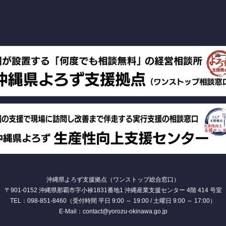
沖縄県よろず支援拠点（ワンストップ総合窓口）
〒901-0152 沖縄県那覇市字小禄1831番地1 沖縄産業支援センター 4階 414 号室
TEL：098-851-8460（受付時間 平日 9:00 ～ 19:00 / 土曜日 9:00 ～ 17:00）
E-Mail：contact@yorozu-okinawa.go.jp