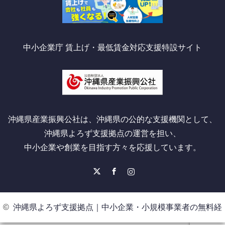
中小企業庁 賃上げ・最低賃金対応支援特設サイト
沖縄県産業振興公社は、沖縄県の公的な支援機関として、
沖縄県よろず支援拠点の運営を担い、
中小企業や創業を目指す方々を応援しています。
X
Facebook
Instagram
©
沖縄県よろず支援拠点｜中小企業・小規模事業者の無料経