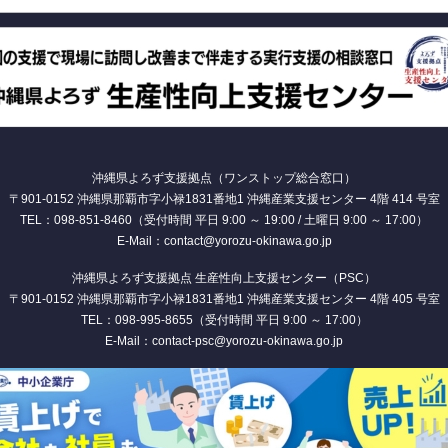
沖縄県よろず支援拠点（ワンストップ総合窓口）
〒901-0152 沖縄県那覇市字小禄1831番地1 沖縄産業支援センター 4階 414 号室
TEL：098-851-8460（受付時間 平日 9:00 ～ 19:00 / 土曜日 9:00 ～ 17:00）
E-Mail：contact@yorozu-okinawa.go.jp
沖縄県よろず支援拠点 生産性向上支援センター（PSC）
〒901-0152 沖縄県那覇市字小禄1831番地1 沖縄産業支援センター 4階 405 号室
TEL：098-995-8655（受付時間 平日 9:00 ～ 17:00）
E-Mail：contact-psc@yorozu-okinawa.go.jp