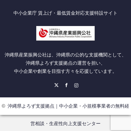
中小企業庁 賃上げ・最低賃金対応支援特設サイト
沖縄県産業振興公社は、沖縄県の公的な支援機関として、
沖縄県よろず支援拠点の運営を担い、
中小企業や創業を目指す方々を応援しています。
X
Facebook
Instagram
©
沖縄県よろず支援拠点｜中小企業・小規模事業者の無料経
営相談・生産性向上支援センター