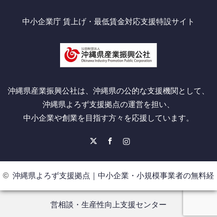
中小企業庁 賃上げ・最低賃金対応支援特設サイト
沖縄県産業振興公社は、沖縄県の公的な支援機関として、
沖縄県よろず支援拠点の運営を担い、
中小企業や創業を目指す方々を応援しています。
X
Facebook
Instagram
©
沖縄県よろず支援拠点｜中小企業・小規模事業者の無料経
営相談・生産性向上支援センター