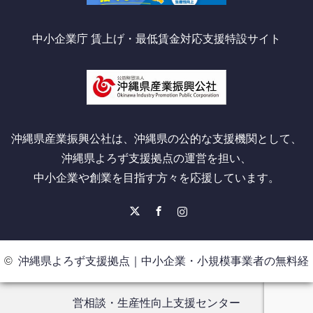
中小企業庁 賃上げ・最低賃金対応支援特設サイト
沖縄県産業振興公社は、沖縄県の公的な支援機関として、
沖縄県よろず支援拠点の運営を担い、
中小企業や創業を目指す方々を応援しています。
X
Facebook
Instagram
©
沖縄県よろず支援拠点｜中小企業・小規模事業者の無料経
営相談・生産性向上支援センター