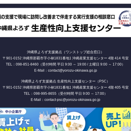
沖縄県よろず支援拠点（ワンストップ総合窓口）
〒901-0152 沖縄県那覇市字小禄1831番地1 沖縄産業支援センター 4階 414 号室
TEL：098-851-8460（受付時間 平日 9:00 ～ 19:00 / 土曜日 9:00 ～ 17:00）
E-Mail：contact@yorozu-okinawa.go.jp
沖縄県よろず支援拠点 生産性向上支援センター（PSC）
〒901-0152 沖縄県那覇市字小禄1831番地1 沖縄産業支援センター 4階 405 号室
TEL：098-995-8655（受付時間 平日 9:00 ～ 17:00）
E-Mail：contact-psc@yorozu-okinawa.go.jp