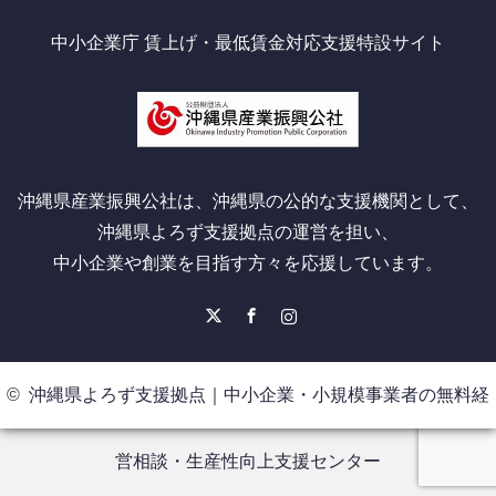
中小企業庁 賃上げ・最低賃金対応支援特設サイト
沖縄県産業振興公社は、沖縄県の公的な支援機関として、
沖縄県よろず支援拠点の運営を担い、
中小企業や創業を目指す方々を応援しています。
X
Facebook
Instagram
©
沖縄県よろず支援拠点｜中小企業・小規模事業者の無料経
営相談・生産性向上支援センター