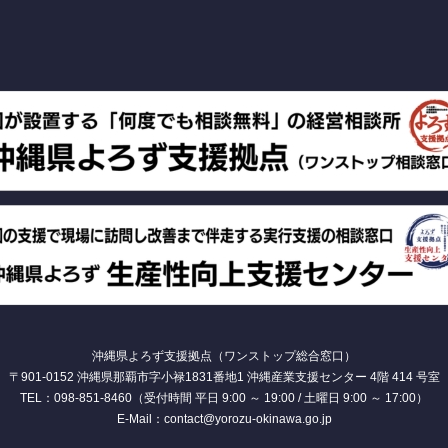
沖縄県よろず支援拠点（ワンストップ総合窓口）
〒901-0152 沖縄県那覇市字小禄1831番地1 沖縄産業支援センター 4階 414 号室
TEL：098-851-8460（受付時間 平日 9:00 ～ 19:00 / 土曜日 9:00 ～ 17:00）
E-Mail：contact@yorozu-okinawa.go.jp