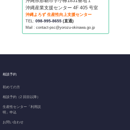
沖縄県那覇市字小禄1831番地１
沖縄産業支援センター 4F 405 号室
沖縄よろず 生産性向上支援センター
TEL:
098-995-8655
(直通)
Mail : contact-psc@yorozu-okinawa.go.jp
相談予約
初めての方
相談予約（2 回目以降）
生産性センター「利用説
明」申込
お問い合わせ