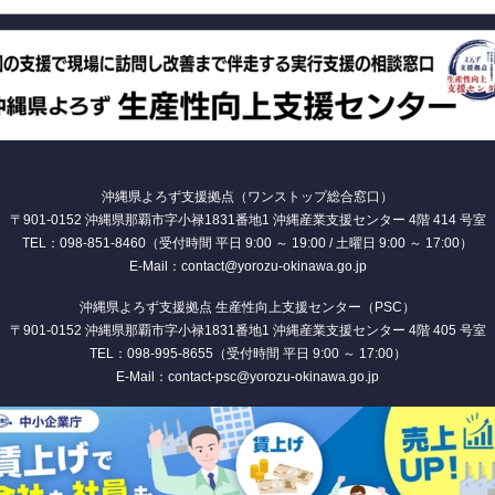
沖縄県よろず支援拠点（ワンストップ総合窓口）
〒901-0152 沖縄県那覇市字小禄1831番地1 沖縄産業支援センター 4階 414 号室
TEL：098-851-8460（受付時間 平日 9:00 ～ 19:00 / 土曜日 9:00 ～ 17:00）
E-Mail：contact@yorozu-okinawa.go.jp
沖縄県よろず支援拠点 生産性向上支援センター（PSC）
〒901-0152 沖縄県那覇市字小禄1831番地1 沖縄産業支援センター 4階 405 号室
TEL：098-995-8655（受付時間 平日 9:00 ～ 17:00）
E-Mail：contact-psc@yorozu-okinawa.go.jp