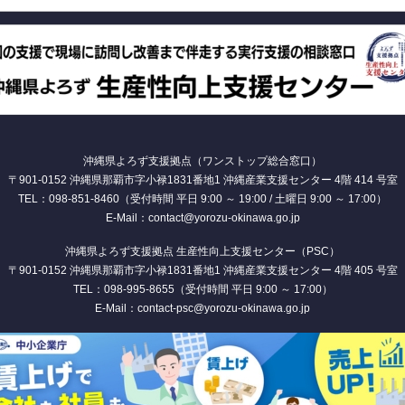
沖縄県よろず支援拠点（ワンストップ総合窓口）
〒901-0152 沖縄県那覇市字小禄1831番地1 沖縄産業支援センター 4階 414 号室
TEL：098-851-8460（受付時間 平日 9:00 ～ 19:00 / 土曜日 9:00 ～ 17:00）
E-Mail：contact@yorozu-okinawa.go.jp
沖縄県よろず支援拠点 生産性向上支援センター（PSC）
〒901-0152 沖縄県那覇市字小禄1831番地1 沖縄産業支援センター 4階 405 号室
TEL：098-995-8655（受付時間 平日 9:00 ～ 17:00）
E-Mail：contact-psc@yorozu-okinawa.go.jp