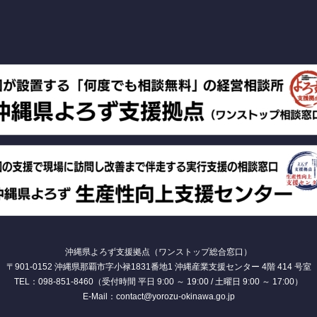
沖縄県よろず支援拠点（ワンストップ総合窓口）
〒901-0152 沖縄県那覇市字小禄1831番地1 沖縄産業支援センター 4階 414 号室
TEL：098-851-8460（受付時間 平日 9:00 ～ 19:00 / 土曜日 9:00 ～ 17:00）
E-Mail：contact@yorozu-okinawa.go.jp