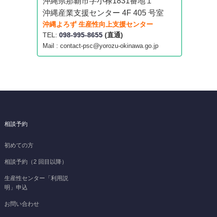
沖縄県那覇市字小禄1831番地１
沖縄産業支援センター 4F 405 号室
沖縄よろず 生産性向上支援センター
TEL:
098-995-8655
(直通)
Mail : contact-psc@yorozu-okinawa.go.jp
相談予約
初めての方
相談予約（2 回目以降）
生産性センター「利用説
明」申込
お問い合わせ