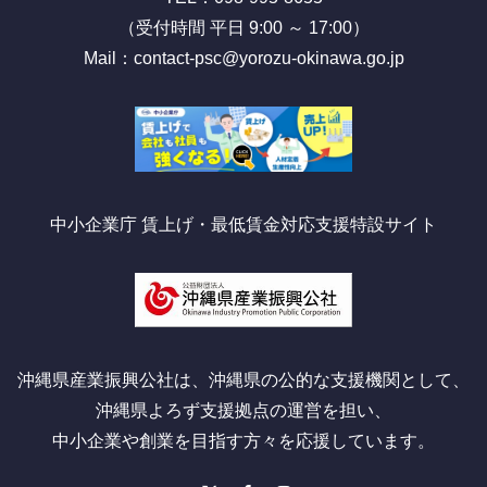
（受付時間 平日 9:00 ～ 17:00）
Mail：contact-psc@yorozu-okinawa.go.jp
中小企業庁 賃上げ・最低賃金対応支援特設サイト
沖縄県産業振興公社は、沖縄県の公的な支援機関として、
沖縄県よろず支援拠点の運営を担い、
中小企業や創業を目指す方々を応援しています。
X
Facebook
Instagram