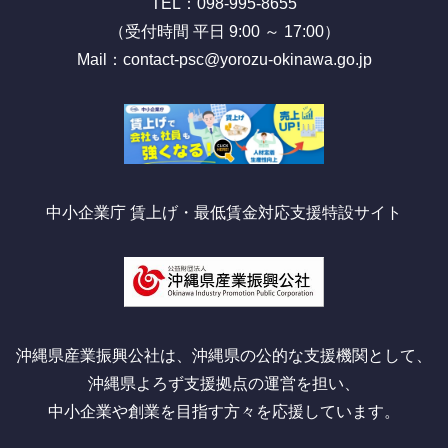
TEL：098-995-8655
（受付時間 平日 9:00 ～ 17:00）
Mail：contact-psc@yorozu-okinawa.go.jp
中小企業庁 賃上げ・最低賃金対応支援特設サイト
沖縄県産業振興公社は、沖縄県の公的な支援機関として、
沖縄県よろず支援拠点の運営を担い、
中小企業や創業を目指す方々を応援しています。
X
Facebook
Instagram