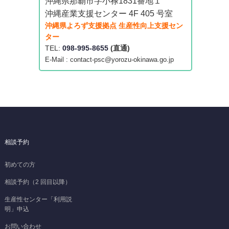
沖縄県那覇市字小禄1831番地１
沖縄産業支援センター 4F 405 号室
沖縄県よろず支援拠点 生産性向上支援セン
ター
TEL:
098-995-8655
(直通)
E-Mail : contact-psc@yorozu-okinawa.go.jp
相談予約
初めての方
相談予約（2 回目以降）
生産性センター「利用説
明」申込
お問い合わせ