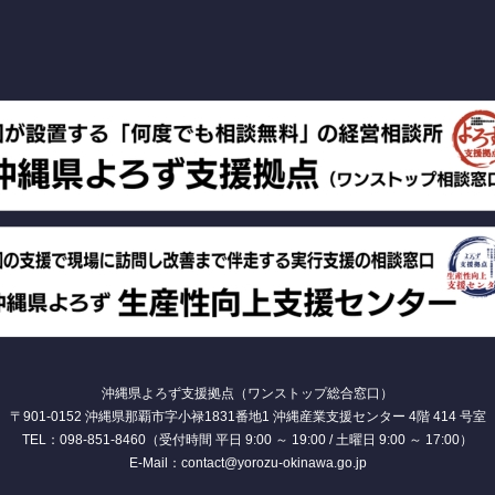
沖縄県よろず支援拠点（ワンストップ総合窓口）
〒901-0152 沖縄県那覇市字小禄1831番地1 沖縄産業支援センター 4階 414 号室
TEL：098-851-8460（受付時間 平日 9:00 ～ 19:00 / 土曜日 9:00 ～ 17:00）
E-Mail：contact@yorozu-okinawa.go.jp