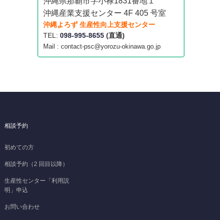
沖縄県那覇市字小禄1831番地１
沖縄産業支援センター 4F 405 号室
沖縄よろず 生産性向上支援センター
TEL:
098-995-8655
(直通)
Mail : contact-psc@yorozu-okinawa.go.jp
相談予約
初めての方
相談予約（2 回目以降）
生産性センター「利用説
明」申込
お問い合わせ