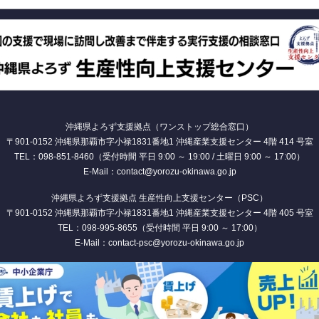
沖縄県よろず支援拠点（ワンストップ総合窓口）
〒901-0152 沖縄県那覇市字小禄1831番地1 沖縄産業支援センター 4階 414 号室
TEL：098-851-8460（受付時間 平日 9:00 ～ 19:00 / 土曜日 9:00 ～ 17:00）
E-Mail：contact@yorozu-okinawa.go.jp
沖縄県よろず支援拠点 生産性向上支援センター（PSC）
〒901-0152 沖縄県那覇市字小禄1831番地1 沖縄産業支援センター 4階 405 号室
TEL：098-995-8655（受付時間 平日 9:00 ～ 17:00）
E-Mail：contact-psc@yorozu-okinawa.go.jp