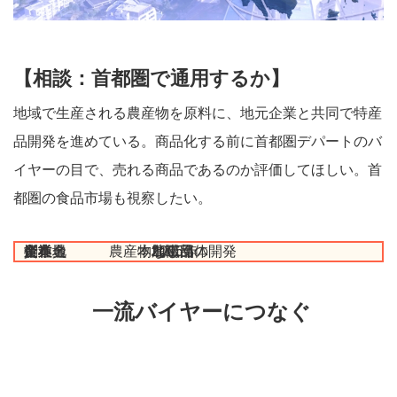
【相談：首都圏で通用するか】
地域で生産される農産物を原料に、地元企業と共同で特産
品開発を進めている。商品化する前に首都圏デパートのバ
イヤーの目で、売れる商品であるのか評価してほしい。首
都圏の食品市場も視察したい。
企業名 地域団体
業種 農産物加工品の開発
所在地 本島南部
資本金 なし
創業 2005年
従業員 2人
一流バイヤーにつなぐ