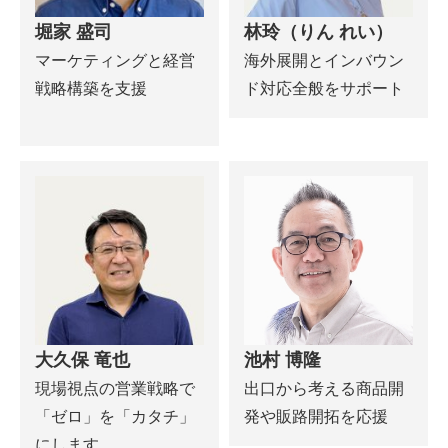
堀家 盛司
林玲（りん れい）
マーケティングと経営
海外展開とインバウン
戦略構築を支援
ド対応全般をサポート
大久保 竜也
池村 博隆
現場視点の営業戦略で
出口から考える商品開
「ゼロ」を「カタチ」
発や販路開拓を応援
にします