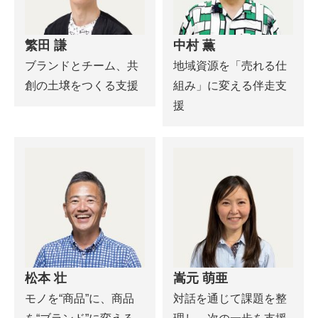
繁田 謙
中村 薫
ブランドとチーム、共
地域資源を「売れる仕
創の土壌をつくる支援
組み」に変える伴走支
援
松本 壮
嵩元 萌亜
モノを“商品”に、商品
対話を通じて課題を整