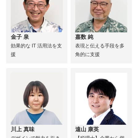
金子 泉
嘉数 純
効果的な IT 活用法を支
表現と伝える手段を多
援
角的に支援
川上 真味
遠山 康英