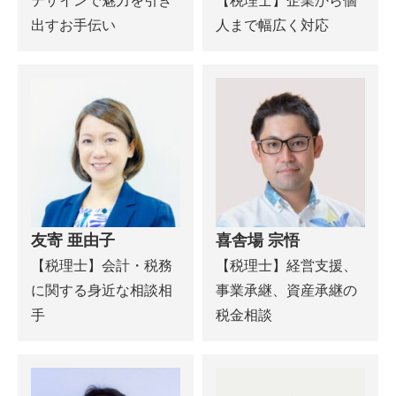
デザインで魅力を引き
【税理士】企業から個
出すお手伝い
人まで幅広く対応
友寄 亜由子
喜舎場 宗悟
【税理士】会計・税務
【税理士】経営支援、
に関する身近な相談相
事業承継、資産承継の
手
税金相談