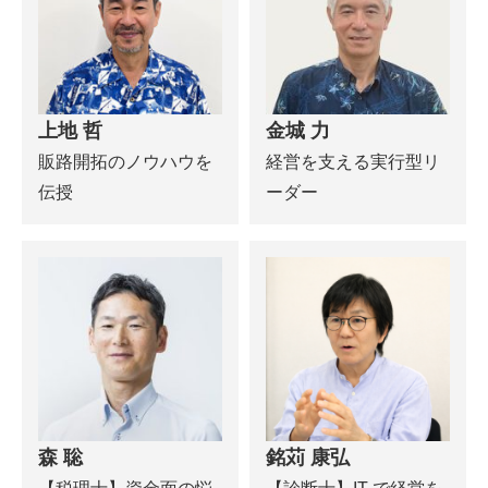
上地 哲
金城 力
販路開拓のノウハウを
経営を支える実行型リ
伝授
ーダー
森 聡
銘苅 康弘