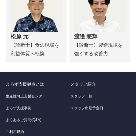
松原 元
渡邊 悠輝
【診断士】食の現場を
【診断士】製造現場を
利益体質へ転換
強くする改善力
よろず支援拠点とは
スタッフ紹介
生産性向上支援センター
スタッフ一覧
よろず支援事例
スタッフ出勤予定日
よくあるご質問(Q&A)
ご利用規約