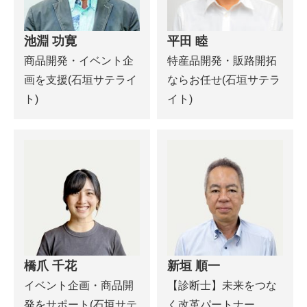
池淵 功寛
平田 睦
商品開発・イベント企
特産品開発・販路開拓
画を支援(石垣サテライ
ならお任せ(石垣サテラ
ト)
イト)
橋爪 千花
新垣 順一
イベント企画・商品開
【診断士】未来をつな
発をサポート(石垣サテ
く改革パートナー