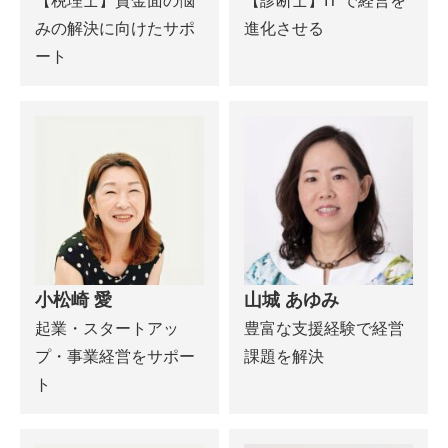
【税理士】資金面の悩
【診断士】IT で経営を
みの解決に向けたサポ
進化させる
ート
小松崎 愛
山城 あゆみ
起業・スタートアッ
豊富な支援経験で経営
プ・事業経営をサポー
課題を解決
ト