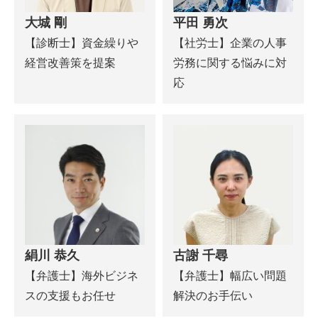
大城 剛
平田 勇次
【診断士】資金繰りや
【社労士】企業の人事
経営改善策を提案
労務に関する悩みに対
応
絹川 恭久
古謝 千尋
【弁護士】海外ビジネ
【弁護士】幅広い問題
スの支援もお任せ
解決のお手伝い