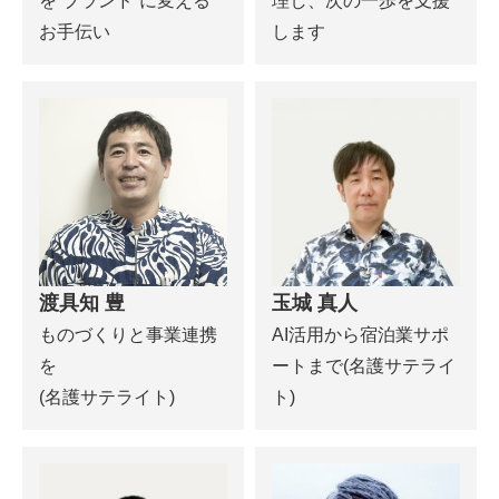
を“ブランド”に変える
理し、次の一歩を支援
お手伝い
します
渡具知 豊
玉城 真人
ものづくりと事業連携
AI活用から宿泊業サポ
を
ートまで(名護サテライ
(名護サテライト)
ト)