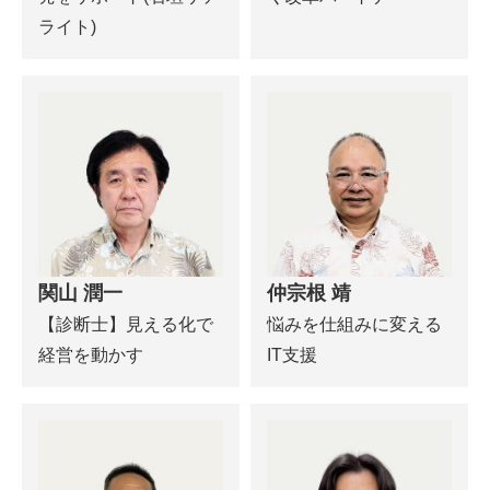
ライト)
関山 潤一
仲宗根 靖
【診断士】見える化で
悩みを仕組みに変える
経営を動かす
IT支援