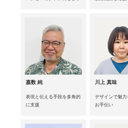
嘉数 純
川上 真味
表現と伝える手段を多角的
デザインで魅力
に支援
お手伝い