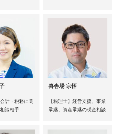
子
喜舎場 宗悟
会計・税務に関
【税理士】経営支援、事業
相談相手
承継、資産承継の税金相談