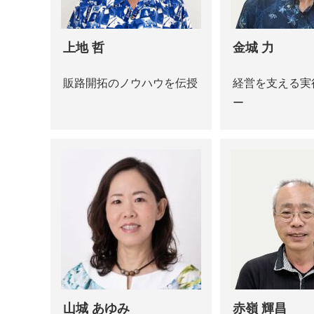
上地 哲
金城 力
販路開拓のノウハウを伝授
経営を支える実
ー
山城 あゆみ
赤嶺 輝昌