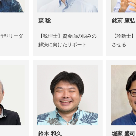
森 聡
銘苅 康弘
行型リーダ
【税理士】資金面の悩みの
【診断士】
解決に向けたサポート
させる
鈴木 和久
堀家 盛司