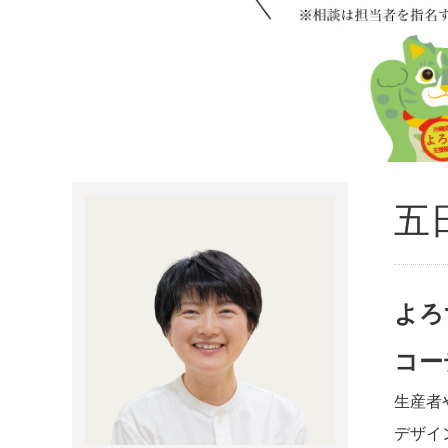
五
よろ
コー
生産者
デザイ