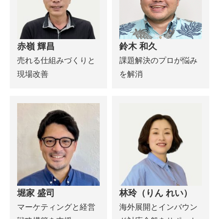
赤嶺 輝昌
鈴木 和久
売れる仕組みづくりと
課題解決のプロが悩み
現場改善
を解消
堀家 盛司
林玲（りん れい）
マーケティングと経営
海外展開とインバウン