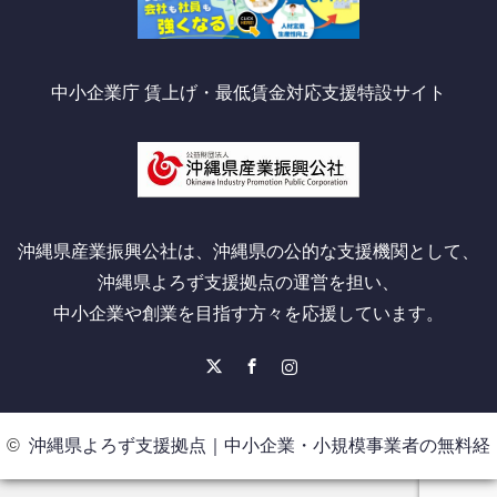
中小企業庁 賃上げ・最低賃金対応支援特設サイト
沖縄県産業振興公社は、沖縄県の公的な支援機関として、
沖縄県よろず支援拠点の運営を担い、
中小企業や創業を目指す方々を応援しています。
X
Facebook
Instagram
©
沖縄県よろず支援拠点｜中小企業・小規模事業者の無料経