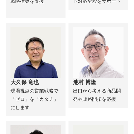
戦略構築を支援
ド対応全般をサポート
大久保 竜也
池村 博隆
現場視点の営業戦略で
出口から考える商品開
「ゼロ」を「カタチ」
発や販路開拓を応援
にします