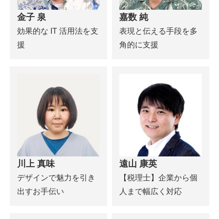
金子 泉
嘉数 純
効果的な IT 活用法を支
表現と伝える手段を多
援
角的に支援
川上 真味
遠山 康英
デザインで魅力を引き
【税理士】企業から個
出すお手伝い
人まで幅広く対応