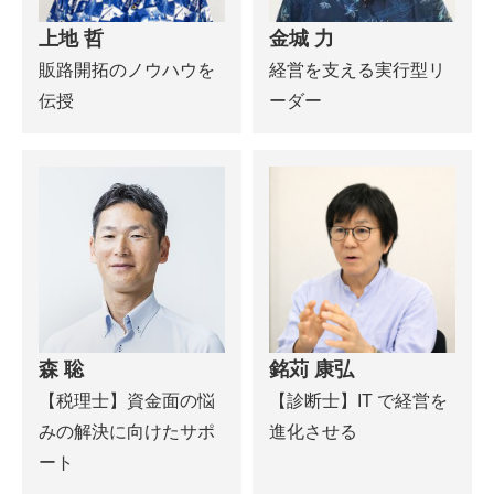
上地 哲
金城 力
販路開拓のノウハウを
経営を支える実行型リ
伝授
ーダー
森 聡
銘苅 康弘
【税理士】資金面の悩
【診断士】IT で経営を
みの解決に向けたサポ
進化させる
ート