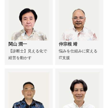
関山 潤一
仲宗根 靖
【診断士】見える化で
悩みを仕組みに変える
経営を動かす
IT支援