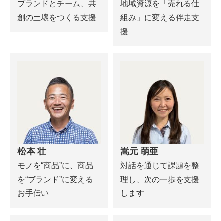
ブランドとチーム、共
地域資源を「売れる仕
創の土壌をつくる支援
組み」に変える伴走支
援
松本 壮
嵩元 萌亜
モノを“商品”に、商品
対話を通じて課題を整
を“ブランド”に変える
理し、次の一歩を支援
お手伝い
します