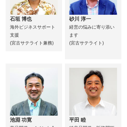
石垣 博也
砂川 淳一
海外ビジネスサポート
経営の悩みに寄り添い
支援
ます
(宮古サテライト兼務)
(宮古サテライト)
池淵 功寛
平田 睦