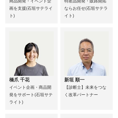
商品開発・イベント企
特産品開発・販路開拓
画を支援(石垣サテライ
ならお任せ(石垣サテラ
ト)
イト)
橋爪 千花
新垣 順一
イベント企画・商品開
【診断士】未来をつな
発をサポート(石垣サテ
く改革パートナー
ライト)