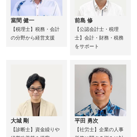
當間 健一
前島 修
【税理士】税務・会計
【公認会計士・税理
の分野から経営支援
士】会計・財務・税務
をサポート
大城 剛
平田 勇次
【診断士】資金繰りや
【社労士】企業の人事