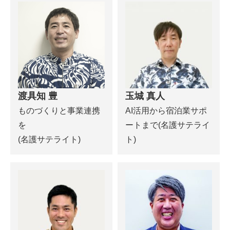
渡具知 豊
玉城 真人
ものづくりと事業連携
AI活用から宿泊業サポ
を
ートまで(名護サテライ
(名護サテライト)
ト)