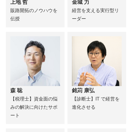
上地 哲
金城 力
販路開拓のノウハウを
経営を支える実行型リ
伝授
ーダー
森 聡
銘苅 康弘
【税理士】資金面の悩
【診断士】IT で経営を
みの解決に向けたサポ
進化させる
ート