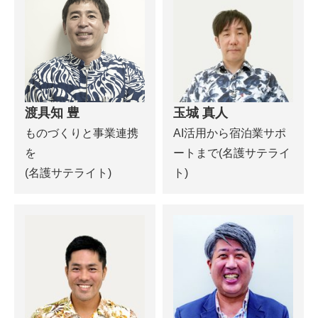
渡具知 豊
玉城 真人
ものづくりと事業連携
AI活用から宿泊業サポ
を
ートまで(名護サテライ
(名護サテライト)
ト)