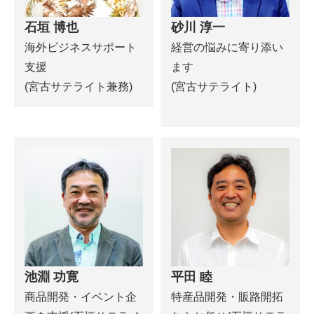
石垣 博也
砂川 淳一
海外ビジネスサポート
経営の悩みに寄り添い
支援
ます
(宮古サテライト兼務)
(宮古サテライト)
池淵 功寛
平田 睦
商品開発・イベント企
特産品開発・販路開拓