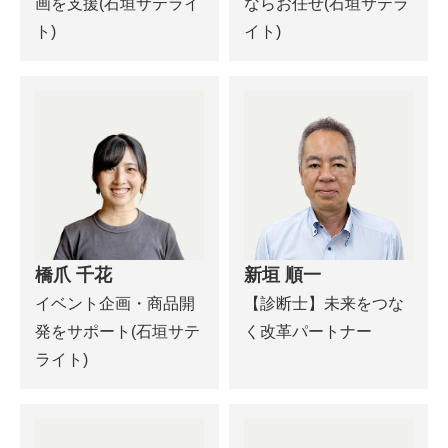
画を支援(石垣サテライ
ならお任せ(石垣サテラ
ト)
イト)
橋爪 千花
新垣 順一
イベント企画・商品開
【診断士】未来をつな
発をサポート(石垣サテ
く改革パートナー
ライト)