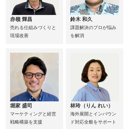
赤嶺 輝昌
鈴木 和久
売れる仕組みづくりと
課題解決のプロが悩み
現場改善
を解消
堀家 盛司
林玲（りん れい）
マーケティングと経営
海外展開とインバウン
戦略構築を支援
ド対応全般をサポート