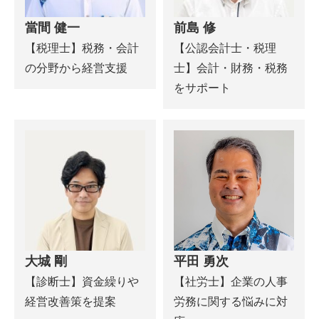
當間 健一
前島 修
【税理士】税務・会計
【公認会計士・税理
の分野から経営支援
士】会計・財務・税務
をサポート
大城 剛
平田 勇次
【診断士】資金繰りや
【社労士】企業の人事
経営改善策を提案
労務に関する悩みに対