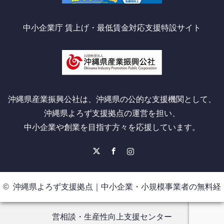
中小企業庁 賃上げ・最低賃金対応支援特設サイト
沖縄県産業振興公社は、沖縄県の公的な支援機関として、
沖縄県よろず支援拠点の運営を担い、
中小企業や創業を目指す方々を応援しています。
X
Facebook
Instagram
©
沖縄県よろず支援拠点｜中小企業・小規模事業者の無料経
営相談・生産性向上支援センター