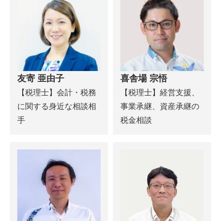
友寄 亜由子
喜舎場 宗悟
【税理士】会計・税務
【税理士】経営支援、
に関する身近な相談相
事業承継、資産承継の
手
税金相談