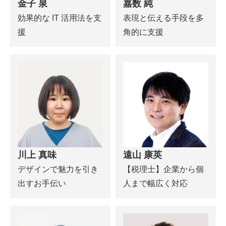
金子 泉
嘉数 純
効果的な IT 活用法を支
表現と伝える手段を多
援
角的に支援
川上 真味
遠山 康英
デザインで魅力を引き
【税理士】企業から個
出すお手伝い
人まで幅広く対応