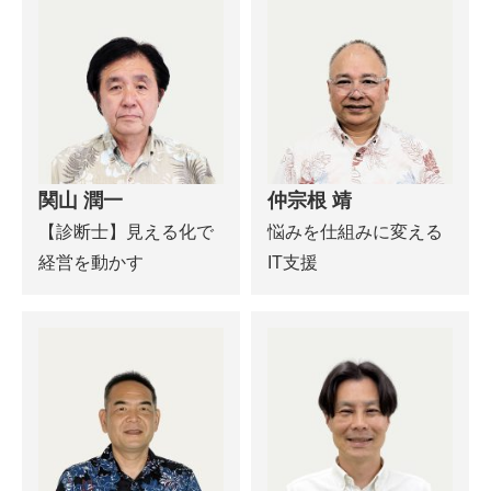
関山 潤一
仲宗根 靖
【診断士】見える化で
悩みを仕組みに変える
経営を動かす
IT支援