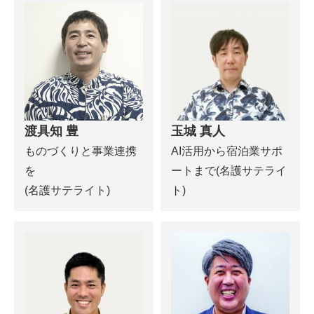
渡具知 豊
玉城 真人
ものづくりと事業連携
AI活用から宿泊業サポ
を
ートまで(名護サテライ
(名護サテライト)
ト)