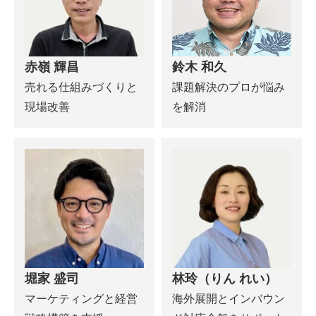
赤嶺 輝昌
鈴木 和久
売れる仕組みづくりと
課題解決のプロが悩み
現場改善
を解消
堀家 盛司
林玲（りん れい）
マーケティングと経営
海外展開とインバウン