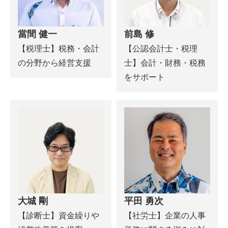
當間 健一
前島 修
【税理士】税務・会計
【公認会計士・税理
の分野から経営支援
士】会計・財務・税務
をサポート
大城 剛
平田 勇次
【診断士】資金繰りや
【社労士】企業の人事