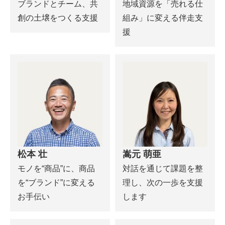
ブランドとチーム、共
地域資源を「売れる仕
創の土壌をつくる支援
組み」に変える伴走支
援
松本 壮
嵩元 萌亜
モノを“商品”に、商品
対話を通じて課題を整
を“ブランド”に変える
理し、次の一歩を支援
お手伝い
します