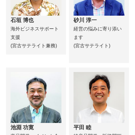
石垣 博也
砂川 淳一
海外ビジネスサポート
経営の悩みに寄り添い
支援
ます
(宮古サテライト兼務)
(宮古サテライト)
池淵 功寛
平田 睦