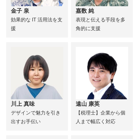
金子 泉
嘉数 純
効果的な IT 活用法を支
表現と伝える手段を多
援
角的に支援
川上 真味
遠山 康英
デザインで魅力を引き
【税理士】企業から個
出すお手伝い
人まで幅広く対応