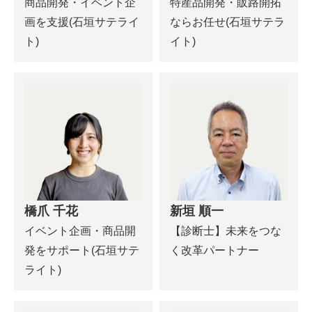
商品開発・イベント企
特産品開発・販路開拓
画を支援(石垣サテライ
ならお任せ(石垣サテラ
ト)
イト)
橋爪 千花
新垣 順一
イベント企画・商品開
【診断士】未来をつな
発をサポート(石垣サテ
く改革パートナー
ライト)