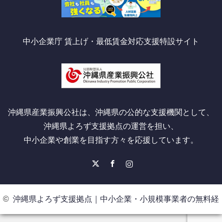
中小企業庁 賃上げ・最低賃金対応支援特設サイト
沖縄県産業振興公社は、沖縄県の公的な支援機関として、
沖縄県よろず支援拠点の運営を担い、
中小企業や創業を目指す方々を応援しています。
X
Facebook
Instagram
©
沖縄県よろず支援拠点｜中小企業・小規模事業者の無料経