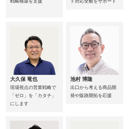
戦略構築を支援
ド対応全般をサポート
大久保 竜也
池村 博隆
現場視点の営業戦略で
出口から考える商品開
「ゼロ」を「カタチ」
発や販路開拓を応援
にします