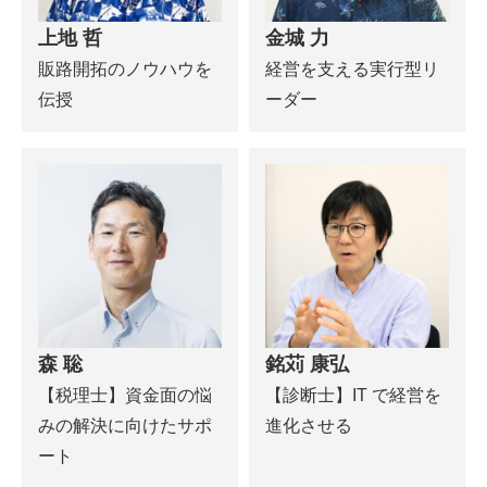
上地 哲
金城 力
販路開拓のノウハウを
経営を支える実行型リ
伝授
ーダー
森 聡
銘苅 康弘
【税理士】資金面の悩
【診断士】IT で経営を
みの解決に向けたサポ
進化させる
ート