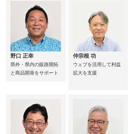
野口 正幸
仲宗根 功
県外・県内の販路開拓
ウェブを活用して利益
と商品開発をサポート
拡大を支援