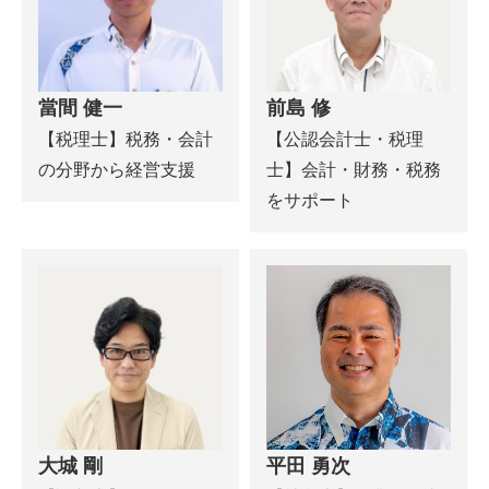
當間 健一
前島 修
【税理士】税務・会計
【公認会計士・税理
の分野から経営支援
士】会計・財務・税務
をサポート
大城 剛
平田 勇次