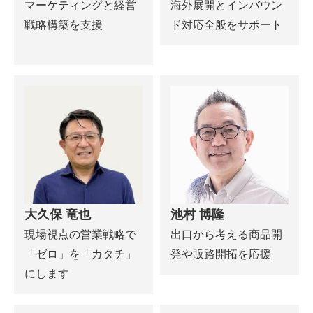
マーケティングと経営
海外展開とインバウン
戦略構築を支援
ド対応全般をサポート
大久保 竜也
池村 博隆
現場視点の営業戦略で
出口から考える商品開
「ゼロ」を「カタチ」
発や販路開拓を応援
にします