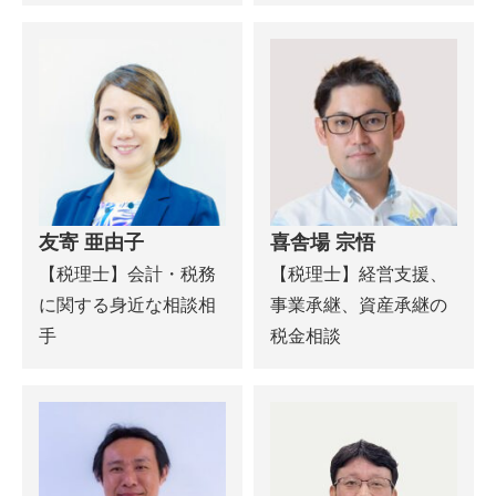
友寄 亜由子
喜舎場 宗悟
【税理士】会計・税務
【税理士】経営支援、
に関する身近な相談相
事業承継、資産承継の
手
税金相談