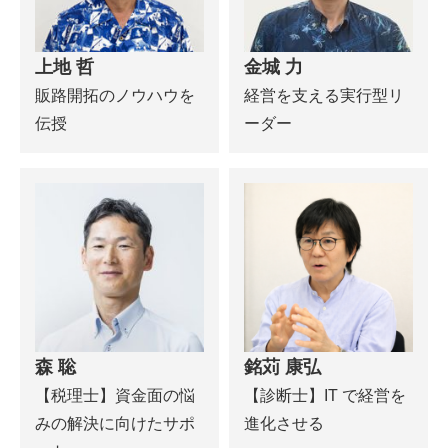
上地 哲
金城 力
販路開拓のノウハウを
経営を支える実行型リ
伝授
ーダー
森 聡
銘苅 康弘
【税理士】資金面の悩
【診断士】IT で経営を
みの解決に向けたサポ
進化させる