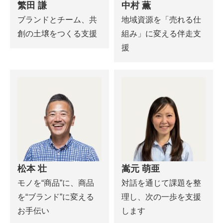
繁田 謙
中村 薫
ブランドとチーム、共
地域資源を「売れる仕
創の土壌をつくる支援
組み」に変える伴走支
援
松本 壮
嵩元 萌亜
モノを“商品”に、商品
対話を通じて課題を整
を“ブランド”に変える
理し、次の一歩を支援
お手伝い
します