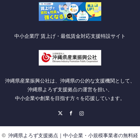
中小企業庁 賃上げ・最低賃金対応支援特設サイト
沖縄県産業振興公社は、沖縄県の公的な支援機関として、
沖縄県よろず支援拠点の運営を担い、
中小企業や創業を目指す方々を応援しています。
X
Facebook
Instagram
©
沖縄県よろず支援拠点｜中小企業・小規模事業者の無料経