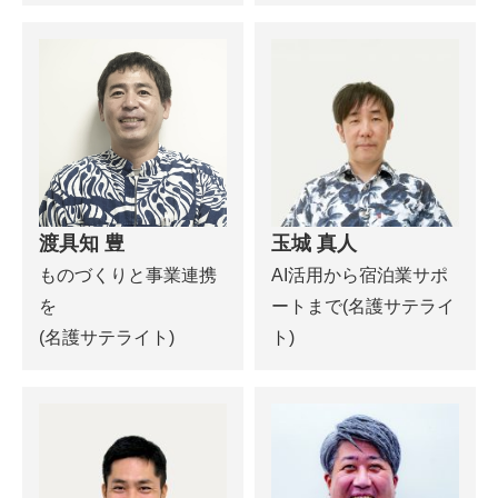
渡具知 豊
玉城 真人
ものづくりと事業連携
AI活用から宿泊業サポ
を
ートまで(名護サテライ
(名護サテライト)
ト)