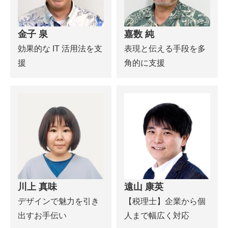
金子 泉
嘉数 純
効果的な IT 活用法を支
表現と伝える手段を多
援
角的に支援
川上 真味
遠山 康英
デザインで魅力を引き
【税理士】企業から個
出すお手伝い
人まで幅広く対応