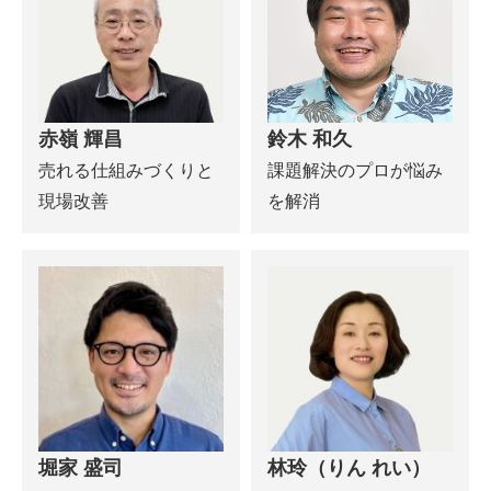
赤嶺 輝昌
鈴木 和久
売れる仕組みづくりと
課題解決のプロが悩み
現場改善
を解消
堀家 盛司
林玲（りん れい）