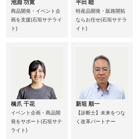
池淵 功寛
平田 睦
商品開発・イベント企
特産品開発・販路開拓
画を支援(石垣サテライ
ならお任せ(石垣サテラ
ト)
イト)
橋爪 千花
新垣 順一
イベント企画・商品開
【診断士】未来をつな
発をサポート(石垣サテ
く改革パートナー
ライト)